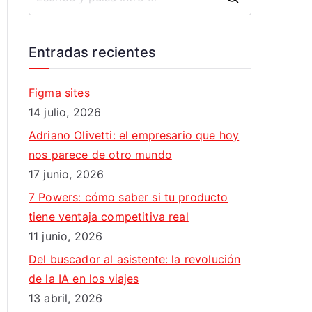
B
u
s
Entradas recientes
c
a
Figma sites
r
14 julio, 2026
:
Adriano Olivetti: el empresario que hoy
nos parece de otro mundo
17 junio, 2026
7 Powers: cómo saber si tu producto
tiene ventaja competitiva real
11 junio, 2026
Del buscador al asistente: la revolución
de la IA en los viajes
13 abril, 2026