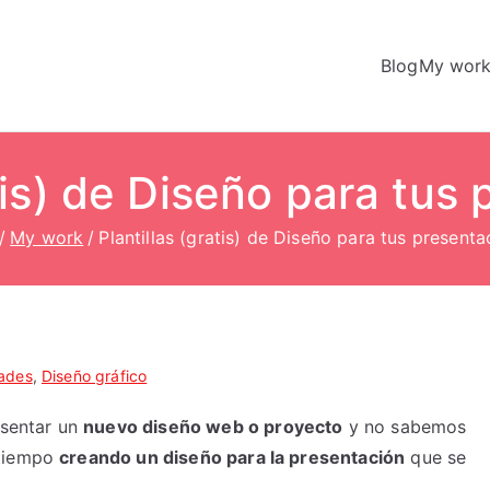
Blog
My wor
atis) de Diseño para tus
My work
Plantillas (gratis) de Diseño para tus present
dades
,
Diseño gráfico
sentar un
nuevo diseño web o proyecto
y no sabemos
 tiempo
creando un diseño para la presentación
que se