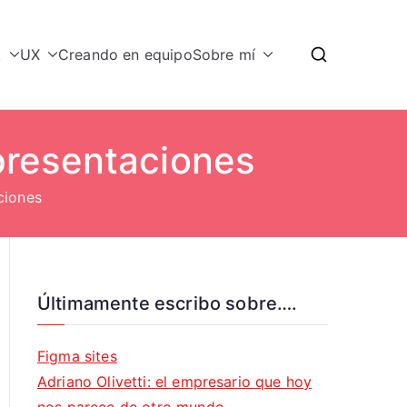
k
UX
Creando en equipo
Sobre mí
 presentaciones
aciones
Últimamente escribo sobre….
Figma sites
Adriano Olivetti: el empresario que hoy