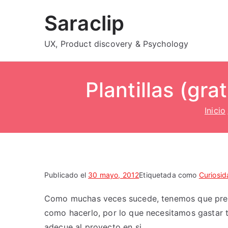
Saltar
Saraclip
al
contenido
UX, Product discovery & Psychology
Plantillas (gr
Inicio
Publicado el
30 mayo, 2012
Etiquetada como
Curiosi
Como muchas veces sucede, tenemos que pre
como hacerlo, por lo que necesitamos gastar
adecue al proyecto en si.