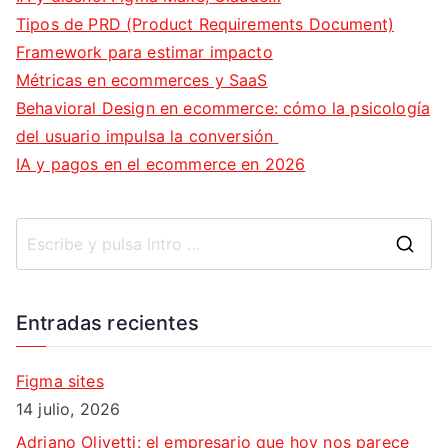
Tipos de PRD (Product Requirements Document)
Framework para estimar impacto
Métricas en ecommerces y SaaS
Behavioral Design en ecommerce: cómo la psicología
del usuario impulsa la conversión
IA y pagos en el ecommerce en 2026
B
u
s
Entradas recientes
c
a
Figma sites
r
14 julio, 2026
:
Adriano Olivetti: el empresario que hoy nos parece