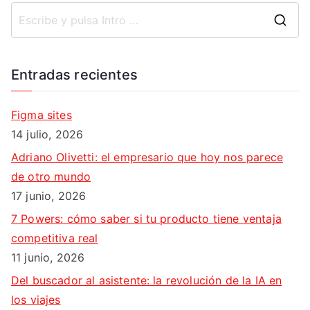
B
u
s
Entradas recientes
c
a
Figma sites
r
14 julio, 2026
:
Adriano Olivetti: el empresario que hoy nos parece
de otro mundo
17 junio, 2026
7 Powers: cómo saber si tu producto tiene ventaja
competitiva real
11 junio, 2026
Del buscador al asistente: la revolución de la IA en
los viajes