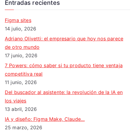
Entradas recientes
c
a
Figma sites
r
14 julio, 2026
:
Adriano Olivetti: el empresario que hoy nos parece
de otro mundo
17 junio, 2026
7 Powers: cómo saber si tu producto tiene ventaja
competitiva real
11 junio, 2026
Del buscador al asistente: la revolución de la IA en
los viajes
13 abril, 2026
IA y diseño: Figma Make, Claude…
25 marzo, 2026