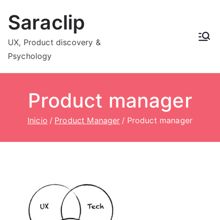
Saltar
Saraclip
al
contenido
UX, Product discovery &
Psychology
Product manager
Inicio
Product Manager
Product manager