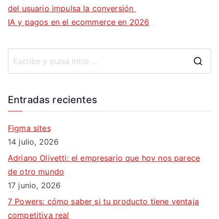
del usuario impulsa la conversión
IA y pagos en el ecommerce en 2026
B
u
s
Entradas recientes
c
a
Figma sites
r
14 julio, 2026
:
Adriano Olivetti: el empresario que hoy nos parece
de otro mundo
17 junio, 2026
7 Powers: cómo saber si tu producto tiene ventaja
competitiva real