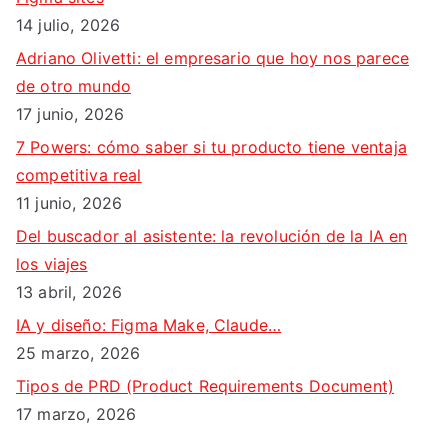
r
14 julio, 2026
:
Adriano Olivetti: el empresario que hoy nos parece
de otro mundo
17 junio, 2026
7 Powers: cómo saber si tu producto tiene ventaja
competitiva real
11 junio, 2026
Del buscador al asistente: la revolución de la IA en
los viajes
13 abril, 2026
IA y diseño: Figma Make, Claude…
25 marzo, 2026
Tipos de PRD (Product Requirements Document)
17 marzo, 2026