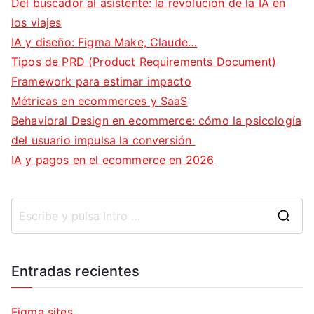
Del buscador al asistente: la revolución de la IA en
los viajes
IA y diseño: Figma Make, Claude…
Tipos de PRD (Product Requirements Document)
Framework para estimar impacto
Métricas en ecommerces y SaaS
Behavioral Design en ecommerce: cómo la psicología
del usuario impulsa la conversión
IA y pagos en el ecommerce en 2026
B
u
s
Entradas recientes
c
a
Figma sites