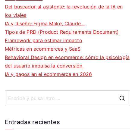
Del buscador al asistente: la revolución de la IA en
los viajes
IA y diseño: Figma Make, Claude…
Tipos de PRD (Product Requirements Document)
Framework para estimar impacto
Métricas en ecommerces y SaaS
Behavioral Design en ecommerce: cómo la psicología
del usuario impulsa la conversión
IA y pagos en el ecommerce en 2026
B
u
s
Entradas recientes
c