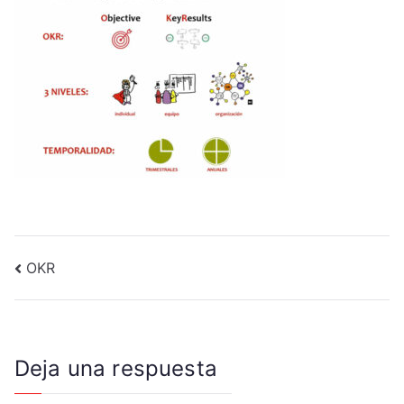
Navegación
OKR
de
entradas
Deja una respuesta