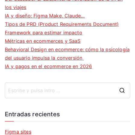
los viajes
IA y diseño: Figma Make, Claude…
Tipos de PRD (Product Requirements Document)
Framework para estimar impacto
Métricas en ecommerces y SaaS
Behavioral Design en ecommerce: cómo la psicología
del usuario impulsa la conversión
IA y pagos en el ecommerce en 2026
B
u
s
Entradas recientes
c
a
Figma sites