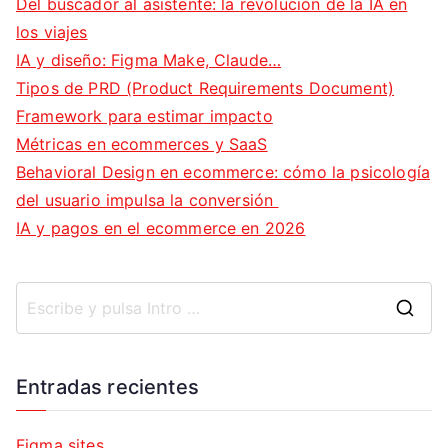
Del buscador al asistente: la revolución de la IA en
los viajes
IA y diseño: Figma Make, Claude…
Tipos de PRD (Product Requirements Document)
Framework para estimar impacto
Métricas en ecommerces y SaaS
Behavioral Design en ecommerce: cómo la psicología
del usuario impulsa la conversión
IA y pagos en el ecommerce en 2026
B
u
s
Entradas recientes
c
a
Figma sites