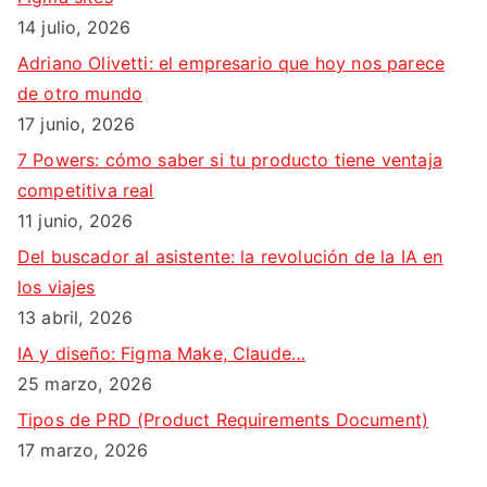
r
14 julio, 2026
:
Adriano Olivetti: el empresario que hoy nos parece
de otro mundo
17 junio, 2026
7 Powers: cómo saber si tu producto tiene ventaja
competitiva real
11 junio, 2026
Del buscador al asistente: la revolución de la IA en
los viajes
13 abril, 2026
IA y diseño: Figma Make, Claude…
25 marzo, 2026
Tipos de PRD (Product Requirements Document)
17 marzo, 2026