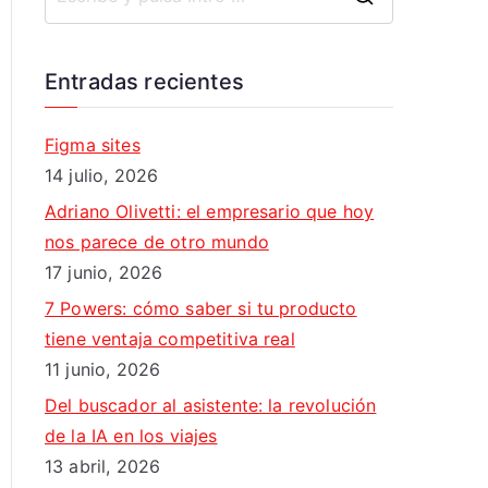
B
u
s
Entradas recientes
c
a
Figma sites
r
14 julio, 2026
:
Adriano Olivetti: el empresario que hoy
nos parece de otro mundo
17 junio, 2026
7 Powers: cómo saber si tu producto
tiene ventaja competitiva real
11 junio, 2026
Del buscador al asistente: la revolución
de la IA en los viajes
13 abril, 2026