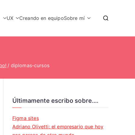
k
UX
Creando en equipo
Sobre mí
po!
diplomas-cursos
Últimamente escribo sobre….
Figma sites
Adriano Olivetti: el empresario que hoy