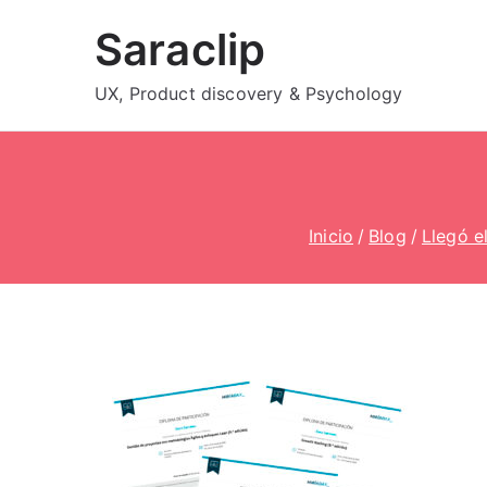
Saltar
Saraclip
al
contenido
UX, Product discovery & Psychology
Inicio
Blog
Llegó e