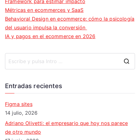
Framework para estimar impacto
Métricas en ecommerces y SaaS
Behavioral Design en ecommerce: cómo la psicología
del usuario impulsa la conversión
IA y pagos en el ecommerce en 2026
B
u
s
Entradas recientes
c
a
Figma sites
r
14 julio, 2026
:
Adriano Olivetti: el empresario que hoy nos parece
de otro mundo