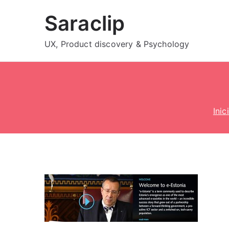
Saltar
Saraclip
al
contenido
UX, Product discovery & Psychology
Inic