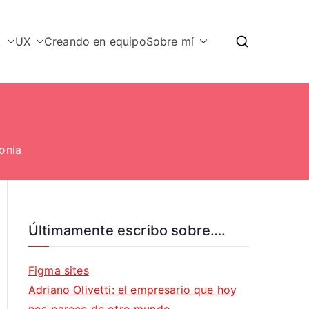
k
UX
Creando en equipo
Sobre mí
onia
Últimamente escribo sobre….
Figma sites
Adriano Olivetti: el empresario que hoy