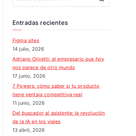
B
u
s
Entradas recientes
c
a
Figma sites
r
14 julio, 2026
:
Adriano Olivetti: el empresario que hoy
nos parece de otro mundo
17 junio, 2026
7 Powers: cómo saber si tu producto
tiene ventaja competitiva real
11 junio, 2026
Del buscador al asistente: la revolución
de la IA en los viajes
13 abril, 2026