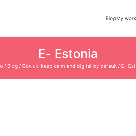
Blog
My wor
E- Estonia
io
Blog
Gov.uk: keep calm and digital by default
E- Est