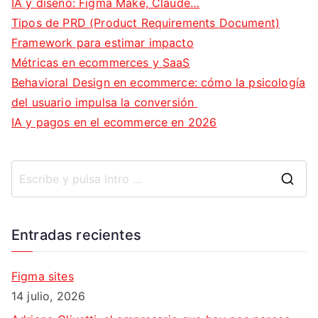
IA y diseño: Figma Make, Claude…
Tipos de PRD (Product Requirements Document)
Framework para estimar impacto
Métricas en ecommerces y SaaS
Behavioral Design en ecommerce: cómo la psicología
del usuario impulsa la conversión
IA y pagos en el ecommerce en 2026
B
u
s
Entradas recientes
c
a
Figma sites
r
14 julio, 2026
: