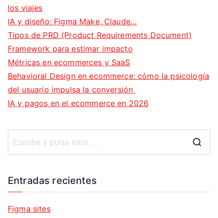
los viajes
IA y diseño: Figma Make, Claude…
Tipos de PRD (Product Requirements Document)
Framework para estimar impacto
Métricas en ecommerces y SaaS
Behavioral Design en ecommerce: cómo la psicología
del usuario impulsa la conversión
IA y pagos en el ecommerce en 2026
B
u
s
Entradas recientes
c
a
Figma sites
r