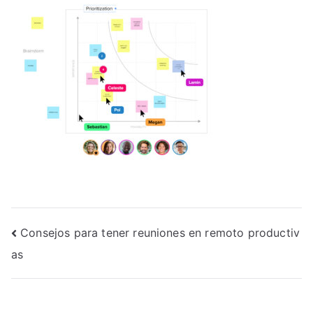
Navegación
Consejos para tener reuniones en remoto productiv
as
de
entradas