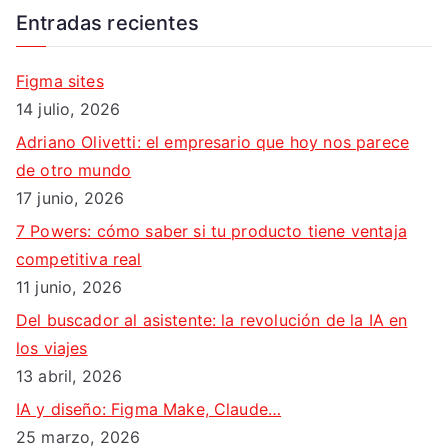
s
Entradas recientes
c
a
Figma sites
r
14 julio, 2026
:
Adriano Olivetti: el empresario que hoy nos parece
de otro mundo
17 junio, 2026
7 Powers: cómo saber si tu producto tiene ventaja
competitiva real
11 junio, 2026
Del buscador al asistente: la revolución de la IA en
los viajes
13 abril, 2026
IA y diseño: Figma Make, Claude…
25 marzo, 2026