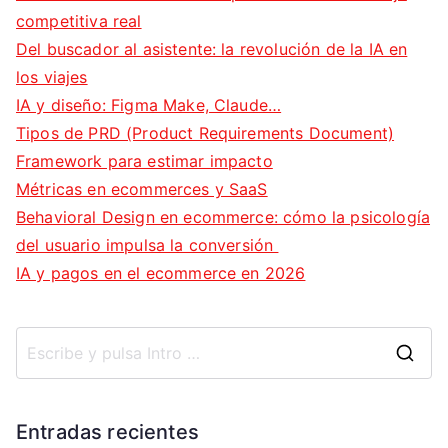
competitiva real
Del buscador al asistente: la revolución de la IA en
los viajes
IA y diseño: Figma Make, Claude…
Tipos de PRD (Product Requirements Document)
Framework para estimar impacto
Métricas en ecommerces y SaaS
Behavioral Design en ecommerce: cómo la psicología
del usuario impulsa la conversión
IA y pagos en el ecommerce en 2026
B
u
s
Entradas recientes